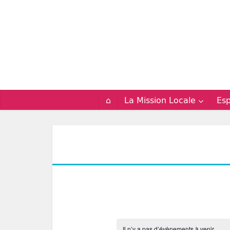
⌂
La Mission Locale
Es
Il n’y a pas d’évènements à venir.