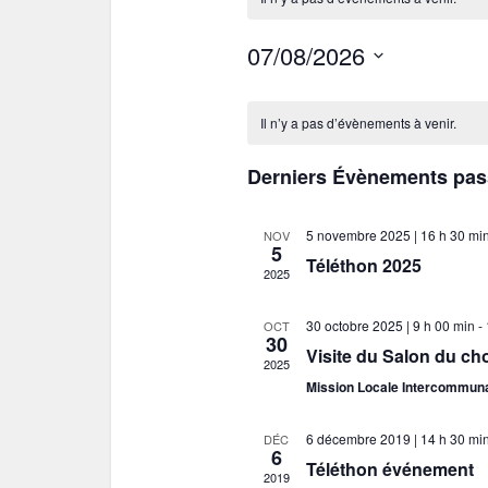
07/08/2026
Sélectionnez
C
une
Il n’y a pas d’évènements à venir.
date.
a
Derniers Évènements pas
l
e
5 novembre 2025 | 16 h 30 mi
NOV
5
n
Téléthon 2025
2025
d
30 octobre 2025 | 9 h 00 min
-
OCT
r
30
Visite du Salon du ch
2025
i
Mission Locale Intercommuna
e
6 décembre 2019 | 14 h 30 mi
DÉC
6
r
Téléthon événement
2019