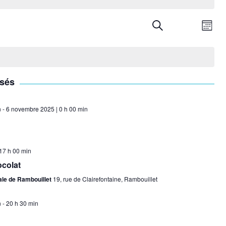
R
Recherche
N
Mois
e
a
c
v
h
sés
i
e
n
-
6 novembre 2025 | 0 h 00 min
g
r
a
c
17 h 00 min
h
t
ocolat
e
i
le de Rambouillet
19, rue de Clairefontaine, Rambouillet
e
o
n
-
20 h 30 min
t
n