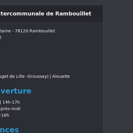
Intercommunale de Rambouillet
ntaine - 78120 Rambouillet
2
get de Lille- Groussay) | Alouette
uverture
| 14h-17h
après-midi
-16h
nces