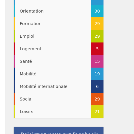
Orientation
30
Formation
29
Emploi
29
Logement
5
Santé
15
Mobilité
19
Mobilité internationale
6
Social
29
Loisirs
21