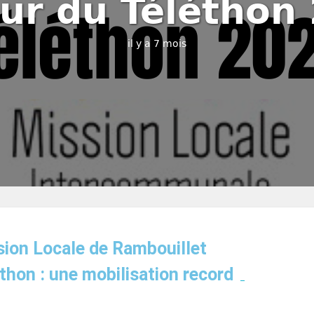
ur du Téléthon
il y a 7 mois
sion Locale de Rambouillet
thon : une mobilisation record