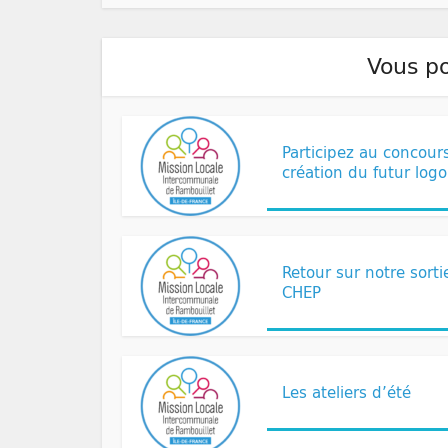
Vous po
Non classé
Participez au concour
création du futur logo
Non classé
Retour sur notre sorti
CHEP
Non classé
Les ateliers d’été