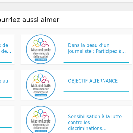
urriez aussi aimer
Non classé
s de
Dans la peau d’un
 de...
journaliste : Participez à...
Non classé
e au
OBJECTIF ALTERNANCE
Non classé
Sensibilisation à la lutte
contre les
discriminations...