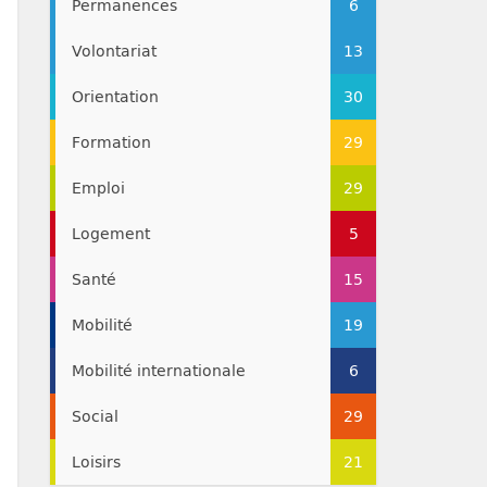
Permanences
6
Volontariat
13
Orientation
30
Formation
29
Emploi
29
Logement
5
Santé
15
Mobilité
19
Mobilité internationale
6
Social
29
Loisirs
21