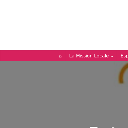
⌂
La Mission Locale
Es