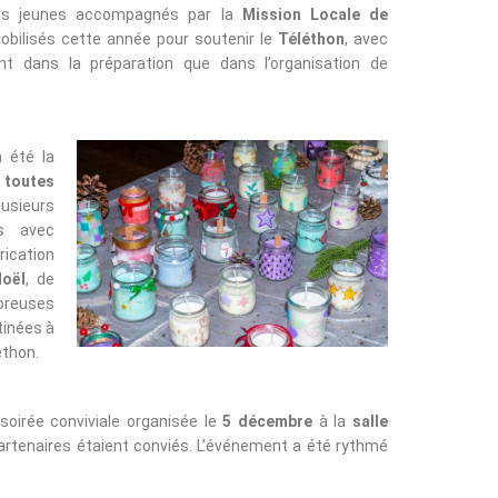
les jeunes accompagnés par la
Mission Locale de
bilisés cette année pour soutenir le
Téléthon
, avec
ant dans la préparation que dans l’organisation de
a été la
 toutes
lusieurs
is avec
rication
Noël
, de
breuses
tinées à
éthon.
 soirée conviviale organisée le
5 décembre
à la
salle
 partenaires étaient conviés. L’événement a été rythmé