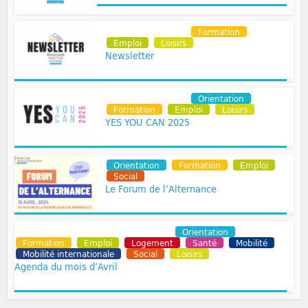
Communication
Formation
Emploi
Loisirs
Newsletter
Communication
Orientation
Formation
Emploi
Loisirs
YES YOU CAN 2025
Orientation
Formation
Emploi
Social
Le Forum de l’Alternance
Communication
Permanences
Orientation
Formation
Emploi
Logement
Santé
Mobilité
Mobilité internationale
Social
Loisirs
Agenda du mois d’Avril