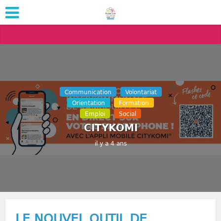
Communication
Volontariat
Orientation
Formation
Emploi
Social
CITYKOMI
il y a 4 ans
LE NOUVEL OUTIL DE