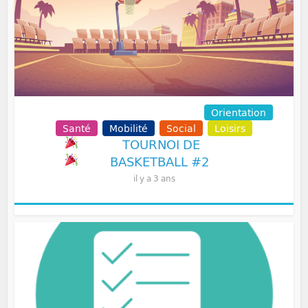
Communication
Volontariat
Orientation
Santé
Mobilité
Social
Loisirs
TOURNOI DE
BASKETBALL #2
il y a 3 ans