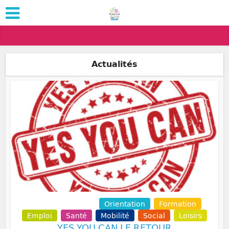
Actualités
Communication
Orientation
Formation
Emploi
Santé
Mobilité
Social
Loisirs
YES YOU CAN LE RETOUR