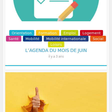
Communication
Non classé
Permanences
Orientation
Formation
Emploi
Logement
Santé
Mobilité
Mobilité internationale
Social
Loisirs
L’AGENDA DU MOIS DE JUIN
il y a 3 ans