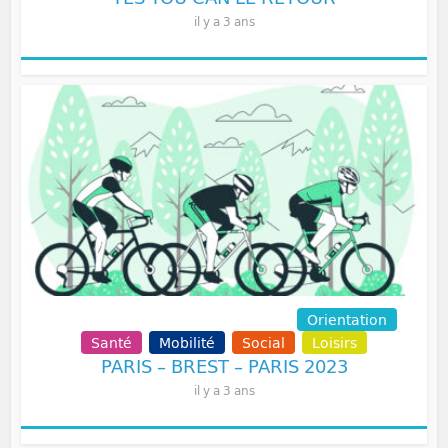
il y a 3 ans
Communication
Volontariat
Orientation
Santé
Mobilité
Social
Loisirs
PARIS – BREST – PARIS 2023
il y a 3 ans