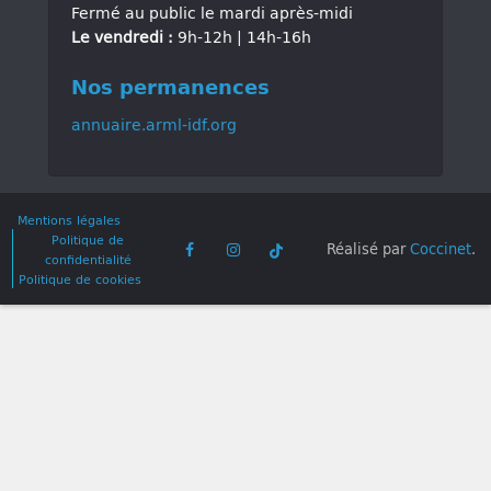
Fermé au public le mardi après-midi
Le vendredi :
9h-12h | 14h-16h
Nos permanences
annuaire.arml-idf.org
Mentions légales
Politique de
Réalisé par
Coccinet
.
confidentialité
Politique de cookies