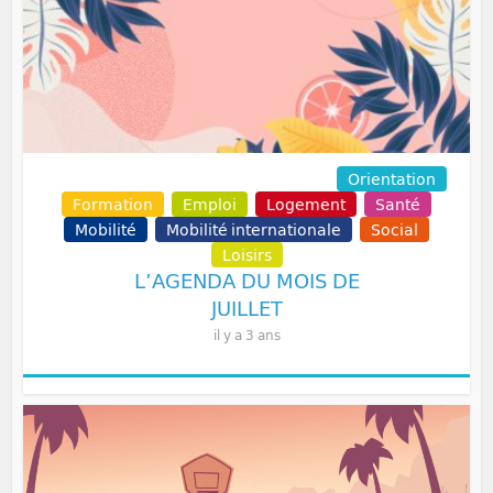
Communication
Permanences
Orientation
Formation
Emploi
Logement
Santé
Mobilité
Mobilité internationale
Social
Loisirs
L’AGENDA DU MOIS DE
JUILLET
il y a 3 ans